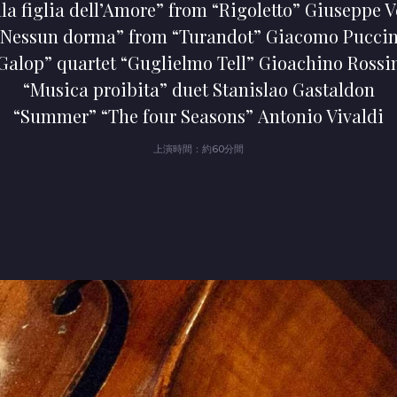
lla figlia dell’Amore” from “Rigoletto” Giuseppe V
“Nessun dorma” from “Turandot” Giacomo Puccin
Galop” quartet “Guglielmo Tell” Gioachino Rossi
“Musica proibita” duet Stanislao Gastaldon
“Summer” “The four Seasons” Antonio Vivaldi
上演時間：約60分間