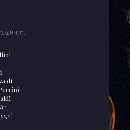
となります。
llini
i
valdi
Puccini
aldi
hàr
cagni