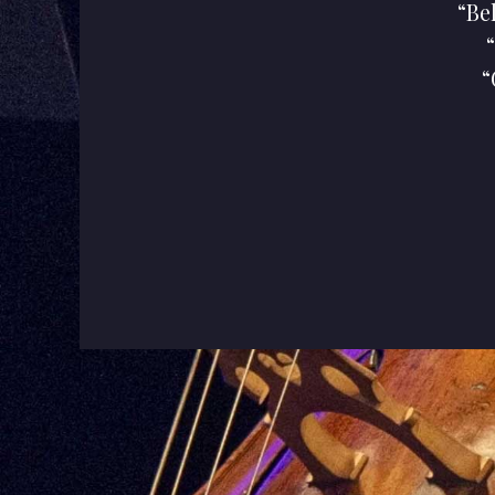
“Be
“