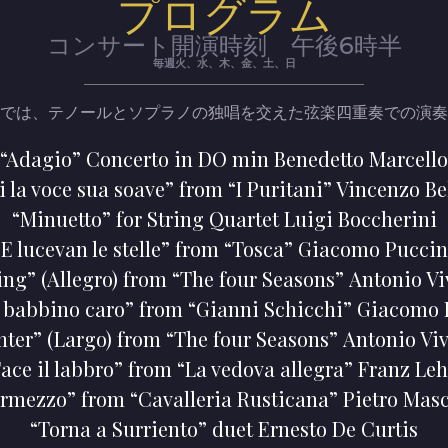
プログラム
コンサート開演時刻 午後6時半
毎週火、水、木、金、土、日
では、テノールとソプラノの独唱を交えた弦楽四重奏での演奏
“Adagio” Concerto in DO min Benedetto Marcello
 la voce sua soave” from “I Puritani” Vincenzo Be
“Minuetto” for String Quartet Luigi Boccherini
“E lucevan le stelle” from “Tosca” Giacomo Puccin
ing” (Allegro) from “The four Seasons” Antonio Vi
 babbino caro” from “Gianni Schicchi” Giacomo 
nter” (Largo) from “The four Seasons” Antonio Viv
ace il labbro” from “La vedova allegra” Franz Le
ermezzo” from “Cavalleria Rusticana” Pietro Mas
“Torna a Surriento” duet Ernesto De Curtis