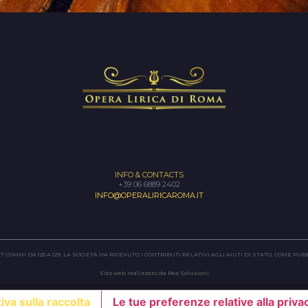
INFO & CONTACTS
+39 06 6889 2402
INFO@OPERALIRICAROMA.IT
 COMMI DA 125 A 129, LA SOCIETÀ HA RICEVUTO I CONTRIBUTI RELATIVI AGLI AIUTI DI STATO, COME P
Sito web realizzato da Rea Soluzioni
iva sulla raccolta
Le tue preferenze relative alla priva