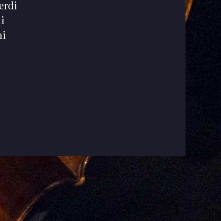
erdi
i
ni