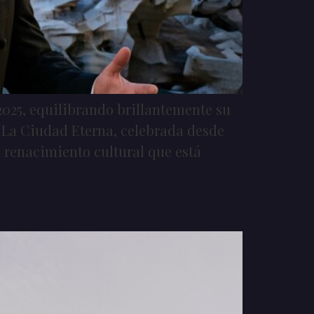
025, equilibrando brillantemente su
 La Ciudad Eterna, celebrada desde
n renacimiento cultural que está