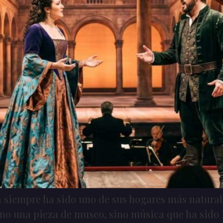
a siempre ha sido uno de sus hogares más naturale
 no una pieza de museo, sino música que ha sido 