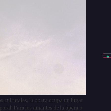
s culturales, la ópera ocupa un lugar
poral. Para los amantes de la ópera o