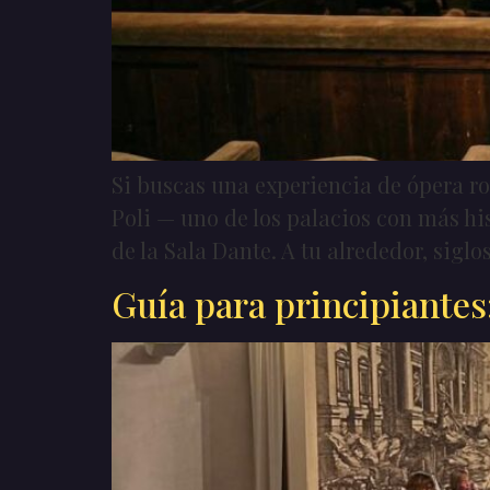
Si buscas una experiencia de ópera r
Poli — uno de los palacios con más his
de la Sala Dante. A tu alrededor, siglo
Guía para principiante