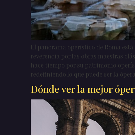
El panorama operístico de Roma está 
reverencia por las obras maestras cl
hace tiempo por su patrimonio operíst
redefiniendo lo que puede ser la ópera
Dónde ver la mejor ópe