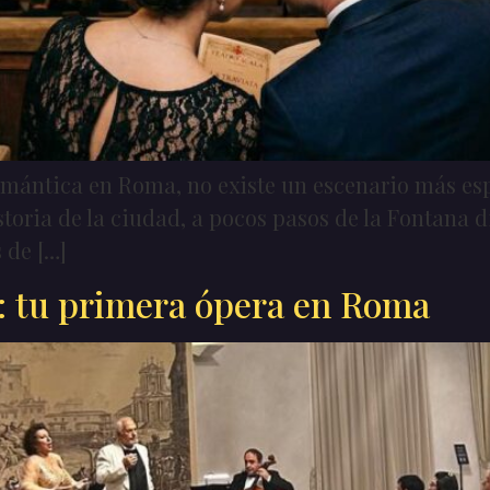
omántica en Roma, no existe un escenario más esp
toria de la ciudad, a pocos pasos de la Fontana di 
s de […]
s: tu primera ópera en Roma