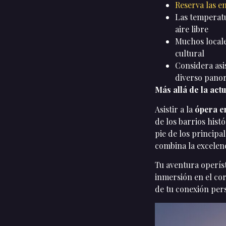
Reserva las e
Las temperatu
aire libre
Muchos locale
cultural
Considera asi
diverso pano
Más allá de la act
Asistir a la
ópera e
de los barrios hist
pie de los principa
combina la excelenc
Tu aventura operís
inmersión en el cor
de tu conexión per