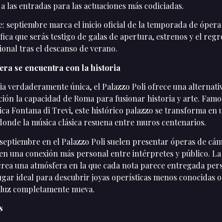
 a las entradas para las actuaciones más codiciadas.
: septiembre marca el inicio oficial de la temporada de ópera
ifica que serás testigo de galas de apertura, estrenos y el regr
onal tras el descanso de verano.
pera se encuentra con la historia
a verdaderamente única, el Palazzo Poli ofrece una alternati
ción la capacidad de Roma para fusionar historia y arte. Famo
ica Fontana di Trevi, este histórico palazzo se transforma en
 donde la música clásica resuena entre muros centenarios.
septiembre en el Palazzo Poli suelen presentar óperas de cám
en una conexión más personal entre intérpretes y público. La
 crea una atmósfera en la que cada nota parece entregada per
lugar ideal para descubrir joyas operísticas menos conocidas o
a luz completamente nueva.
s