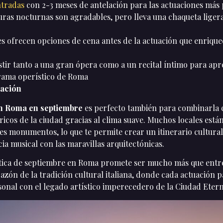
ntradas
con 2-3 meses de antelación para las actuaciones más
ras nocturnas son agradables, pero lleva una chaqueta ligera 
s ofrecen opciones de cena antes de la actuación que enrique
stir tanto a una gran ópera como a un recital íntimo para ap
rama operístico de Roma
uación
n Roma en septiembre
es perfecto también para combinarla 
óricos de la ciudad gracias al clima suave. Muchos locales están
les monumentos, lo que te permite crear un itinerario cultura
ia musical con las maravillas arquitectónicas.
tica de septiembre en Roma promete ser mucho más que entre
azón de la tradición cultural italiana, donde cada actuación 
sonal con el legado artístico imperecedero de la Ciudad Etern